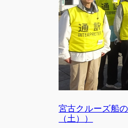
宮古クルーズ船
（土））