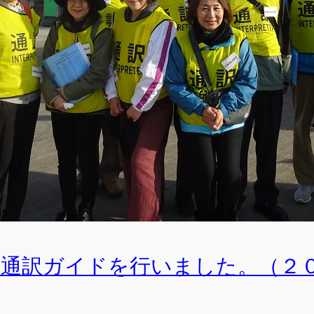
サ
検
索
の通訳ガイドを行いました。（２