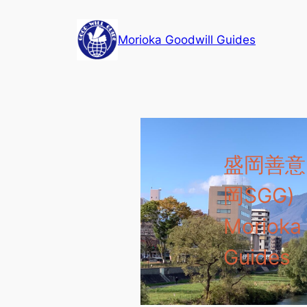
内
容
Morioka Goodwill Guides
を
ス
キ
ッ
プ
盛岡善意
岡SGG)
Morioka
Guides