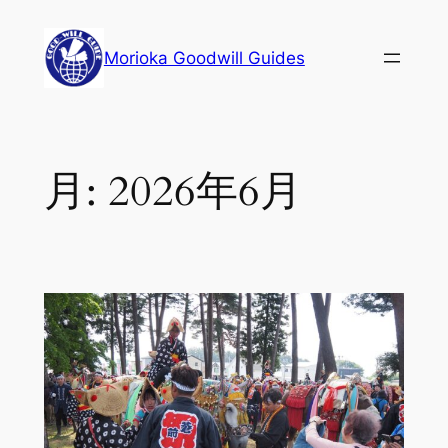
内
容
Morioka Goodwill Guides
を
ス
キ
ッ
月:
2026年6月
プ