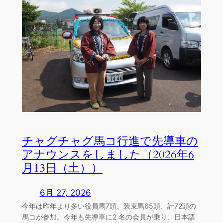
チャグチャグ馬コ行進で先導車の
アナウンスをしました（2026年6
月13日（土））
6月 27, 2026
今年は昨年より多い役員馬7頭、装束馬65頭、計72頭の
馬コが参加。今年も先導車に2 名の会員が乗り、日本語