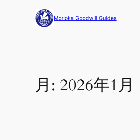
内
容
Morioka Goodwill Guides
を
ス
キ
ッ
プ
月:
2026年1月