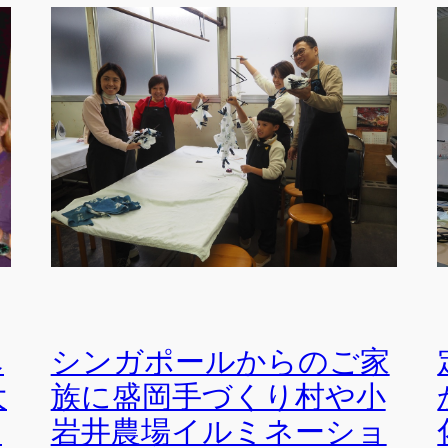
ベ
シンガポールからのご家
大
族に盛岡手づくり村や小
し
岩井農場イルミネーショ