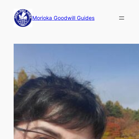
内
容
Morioka Goodwill Guides
を
ス
キ
ッ
プ