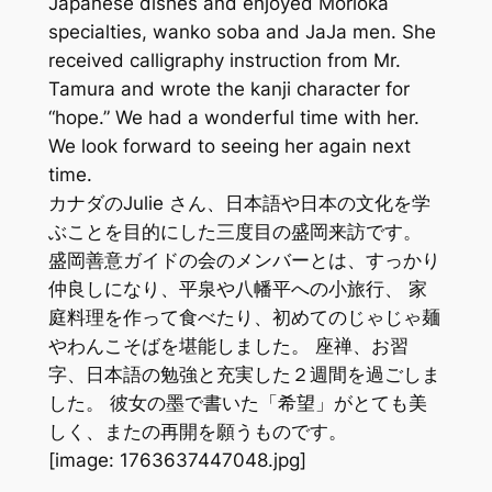
Japanese dishes and enjoyed Morioka
specialties, wanko soba and JaJa men. She
received calligraphy instruction from Mr.
Tamura and wrote the kanji character for
“hope.” We had a wonderful time with her.
We look forward to seeing her again next
time.
カナダのJulie さん、日本語や日本の文化を学
ぶことを目的にした三度目の盛岡来訪です。
盛岡善意ガイドの会のメンバーとは、すっかり
仲良しになり、平泉や八幡平への小旅行、 家
庭料理を作って食べたり、初めてのじゃじゃ麺
やわんこそばを堪能しました。 座禅、お習
字、日本語の勉強と充実した２週間を過ごしま
した。 彼女の墨で書いた「希望」がとても美
しく、またの再開を願うものです。
[image: 1763637447048.jpg]
.