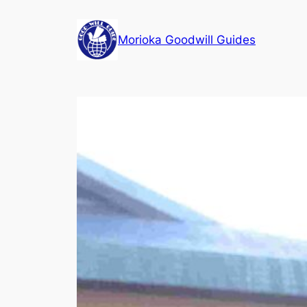
内
容
Morioka Goodwill Guides
を
ス
キ
ッ
プ