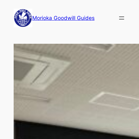
内
容
Morioka Goodwill Guides
を
ス
キ
ッ
プ