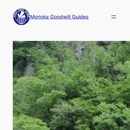
内
容
Morioka Goodwill Guides
を
ス
キ
ッ
プ