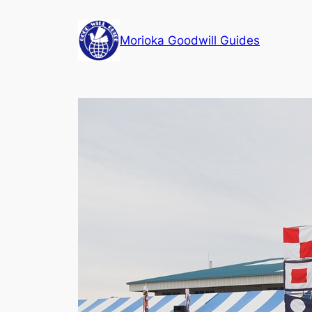
内
容
Morioka Goodwill Guides
を
ス
キ
ッ
プ