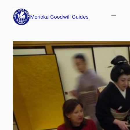
内
容
Morioka Goodwill Guides
を
ス
キ
ッ
プ