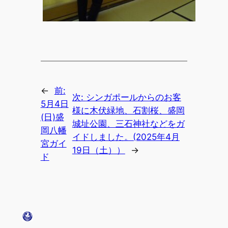
←
前:
次:
シンガポールからのお客
5月4日
様に木伏緑地、石割桜、盛岡
(日)盛
城址公園、三石神社などをガ
岡八幡
イドしました。(2025年4月
宮ガイ
19日（土））
→
ド