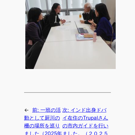
←
前:
一班の活
次:
インド出身ドバ
動として厨川の
イ在住のTrupalさん
柵の場所を巡り
の市内ガイドを行い
ました（2025年
ました。（２０２５