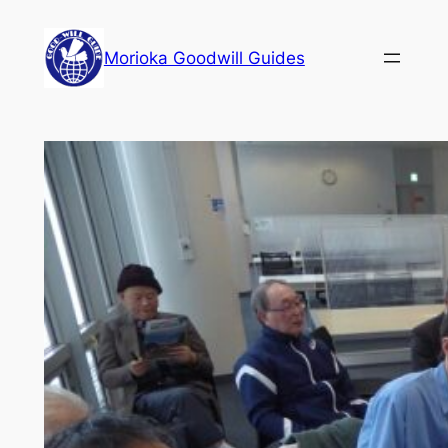
内
容
Morioka Goodwill Guides
を
ス
キ
ッ
プ