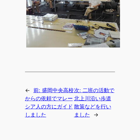
←
前:
盛岡中央高校
次:
二班の活動で
からの依頼でマレー
北上川沿い歩道
シア人の方にガイド
散策などを行い
しました
ました
→