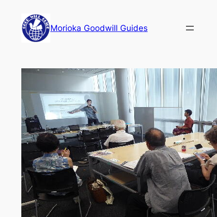
内
容
Morioka Goodwill Guides
を
ス
キ
ッ
プ