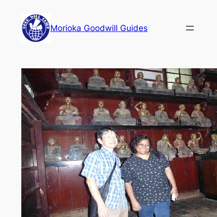
内
容
Morioka Goodwill Guides
を
ス
キ
ッ
プ