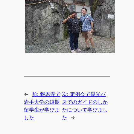
←
前:
報恩寺で
次:
定例会で観光バ
岩手大学の短期
スでのガイドのしか
留学生が学びま
たについて学びまし
した
た
→